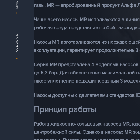
LINKEDIN
газы. MR — апробированный продукт Альфа Л
Чаще всего насосы MR используются в линиях
рабочая среда представляет собой газожидко
FACEBOOK
Насосы MR изготавливаются из нержавеющей с
эксплуатации, гарантирует продолжительный 
Серия MR представлена 4 моделями насосов: 1
до 5,3 бар. Для обеспечения максимальной 
такое уплотнение подходит к разным 3 модел
Насосы доступны с двигателями стандартов I
Принцип работы
Работа жидкостно-кольцевых насосов MR, как
центробежной силы. Однако в насосах MR жи