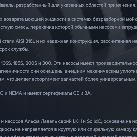
аваль, разработанный для указанных областей применения.
 возврата моющей жидкости в системах безразборной мойки 
стную смесь, перекачка которой обычными насосами затруд
тали AISI 316L и их надежная конструкция, рассчитанная н
срок службы.
66S, 185S, 200S и 300. Эти насосы имеют производительнос
гигиеничности они оснащены внешним механическим уплотне
ям, что делает ассортимент запчастей более универсальным.
EC и NEMA и имеют сертификаты CE и 3А.
 и насосов Альфа Лаваль серий LKH и SolidC, основана на 
дкость не направляется в круглую или спиральную камеру д