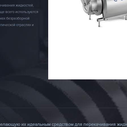
ачивания жидкостей,
аще всего используются
емах безразборной
тической отраслях и
делающую их идеальным средством для перекачивания жидк