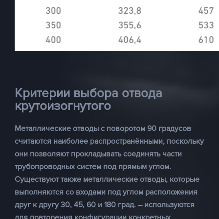
Критерии выбора отвода
крутоизогнутого
Металлические отводы с поворотом 90 градусов
считаются наиболее распространёнными, поскольку
они позволяют прокладывать соединять части
трубопроводных систем под прямым углом.
Существуют также металлические отводы, которые
выполняются со входами под углом расположения
друг к другу 30, 45, 60 и 180 град. – используются
для повторения конфигурации конкретных